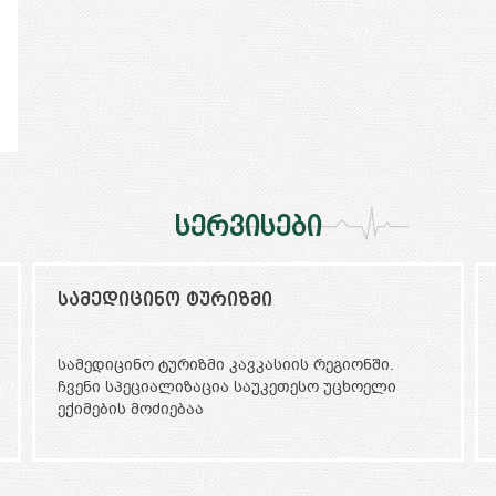
სერვისები
სამედიცინო აპარატურის
დისტრიბუცია
ჩვენ ორიენტირებული ვართ საქართველოსა და
მეზობელ ქვეყნებში უახლესი ტექნოლოგიების
შემოტანაზე.