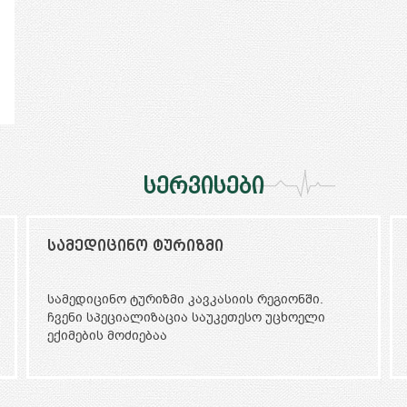
სერვისები
სამედიცინო აპარატურის
დისტრიბუცია
ჩვენ ორიენტირებული ვართ საქართველოსა და
მეზობელ ქვეყნებში უახლესი ტექნოლოგიების
შემოტანაზე.