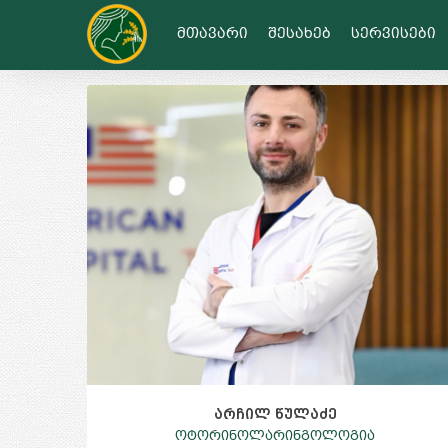
გააზიარე
მთავარი
შესახებ
სერვისები
არჩილ წულაძე
ოტორინოლარინგოლოგია